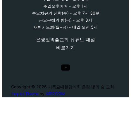
주일오후예배 - 오후 1시
수요치유의 신학(수) - 오후 7시 30분
금요은혜의 밤(금) - 오후 8시
새벽기도회(월~금) - 매일 오전 5시
은평빛의숲교회 유튜브 채널
바로가기
YouTube
Copyright © 2026 기독교대한감리회 은평 빛의 숲 교회
Inspiro Theme
by
WPZOOM