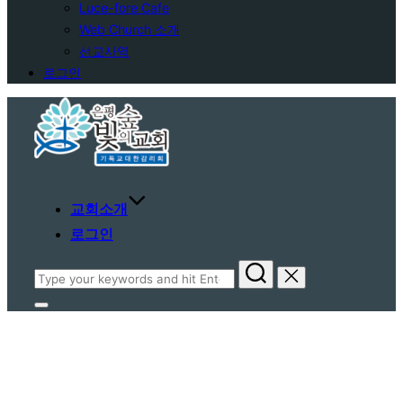
Luce-fore Cafe
Web Church 소개
선교사역
로그인
Skip
to
content
교회소개
로그인
Search
for:
Toggle
sidebar
&
navigation