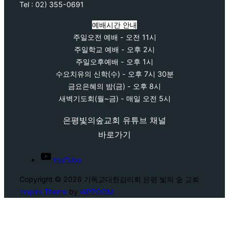
Tel : 02) 355-0691
예배시간 안내
주일오전 예배 - 오전 11시
주일학교 예배 - 오후 2시
주일오후예배 - 오후 1시
수요치유의 신학(수) - 오후 7시 30분
금요은혜의 밤(금) - 오후 8시
새벽기도회(월~금) - 매일 오전 5시
은평빛의숲교회 유튜브 채널
바로가기
YouTube
Copyright © 2026 기독교대한감리회 은평 빛의 숲 교회
Inspiro Theme
by
WPZOOM