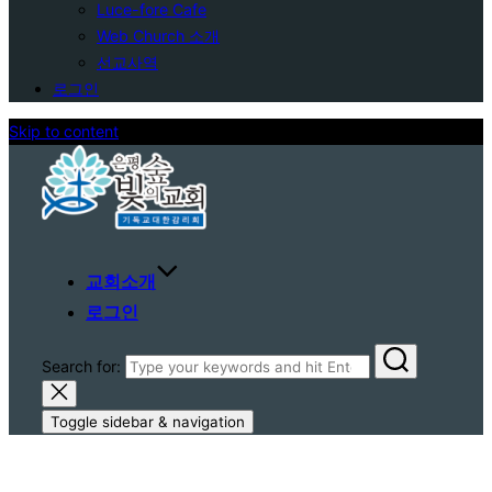
Luce-fore Cafe
Web Church 소개
선교사역
로그인
Skip to content
교회소개
로그인
Search for:
Toggle sidebar & navigation