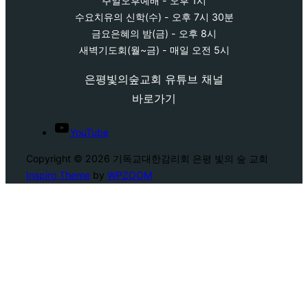
주일오후예배 - 오후 1시
수요치유의 신학(수) - 오후 7시 30분
금요은혜의 밤(금) - 오후 8시
새벽기도회(월~금) - 매일 오전 5시
은평빛의숲교회 유튜브 채널
바로가기
YouTube
Copyright © 2026 기독교대한감리회 은평 빛의 숲 교회
Inspiro Theme
by
WPZOOM