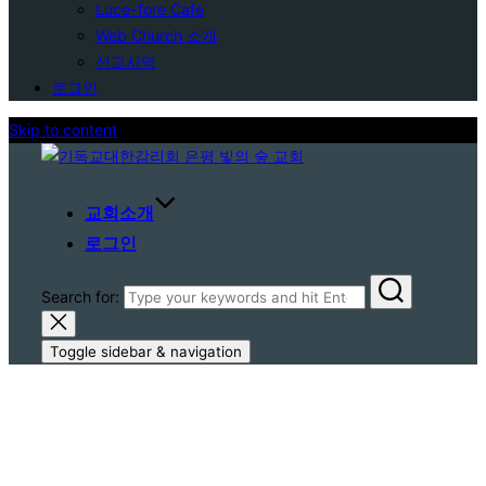
Luce-fore Cafe
Web Church 소개
선교사역
로그인
Skip to content
교회소개
로그인
Search for:
Toggle sidebar & navigation