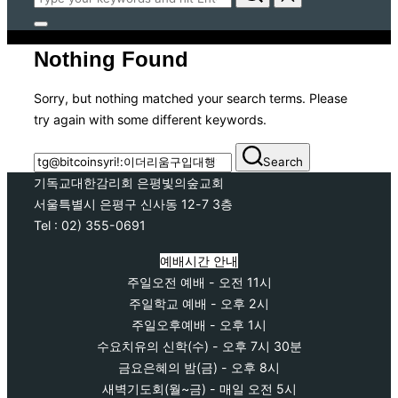
for:
Toggle
sidebar
Nothing Found
&
navigation
Sorry, but nothing matched your search terms. Please
try again with some different keywords.
Search
Search
for:
기독교대한감리회 은평빛의숲교회
서울특별시 은평구 신사동 12-7 3층
Tel : 02) 355-0691
예배시간 안내
주일오전 예배 - 오전 11시
주일학교 예배 - 오후 2시
주일오후예배 - 오후 1시
수요치유의 신학(수) - 오후 7시 30분
금요은혜의 밤(금) - 오후 8시
새벽기도회(월~금) - 매일 오전 5시